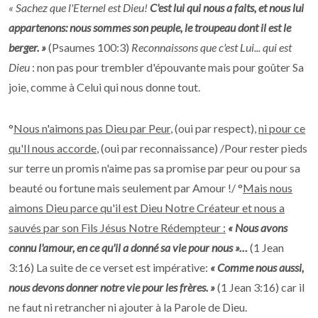
« Sachez que l'Eternel est Dieu!
C'est lui qui nous a faits, et nous lui
appartenons: nous sommes son peuple, le troupeau dont il est le
berger. »
(Psaumes 100:3)
Reconnaissons que c'est Lui... qui est
Dieu
: non pas pour trembler d'épouvante mais pour goûter Sa
joie, comme à Celui qui nous donne tout.
°
Nous n'aimons pas Dieu par Peur
, (oui par respect),
ni pour ce
qu'Il nous accorde
, (oui par reconnaissance) /Pour rester pieds
sur terre un promis n'aime pas sa promise par peur ou pour sa
beauté ou fortune mais seulement par Amour !/ °
Mais nous
aimons Dieu parce qu'il est Dieu Notre Créateur et nous a
sauvés par son Fils Jésus Notre Rédempteur :
« Nous avons
connu l'amour, en ce qu'il a donné sa vie pour nous »…
(1 Jean
3:16) La suite de ce verset est impérative:
« Comme nous aussi,
nous devons donner notre vie pour les frères. »
(1 Jean 3:16) car il
ne faut ni retrancher ni ajouter à la Parole de Dieu.