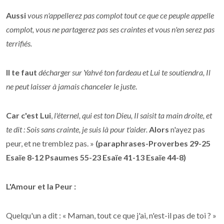
Aussi
vous n'appellerez pas complot tout ce que ce peuple appelle
complot, vous ne partagerez pas ses craintes et vous n'en serez pas
terrifiés.
Il te faut
décharger sur Yahvé ton fardeau et Lui te soutiendra
, Il
ne peut laisser à jamais chanceler le juste
.
Car c'est Lui
,
l'éternel, qui est ton Dieu, Il saisit ta main droite, et
te dit : Sois sans crainte, je suis là pour t'aider.
Alors
n'ayez pas
peur, et ne tremblez pas. »
(paraphrases-Proverbes 29-25
Esaïe 8-12 Psaumes 55-23
Esaïe 41-13
Esaïe 44-8)
L'Amour et la Peur :
Quelqu'un a dit : « Maman, tout ce que j'ai, n'est-il pas de toi ? »