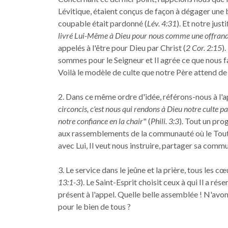
Lévitique, étaient conçus de façon à dégager une b
coupable était pardonné (
Lév. 4:31
). Et notre jus
livré Lui-Même à Dieu pour nous comme une offrande
appelés à l'être pour Dieu par Christ (
2 Cor. 2:15
)
sommes pour le Seigneur et Il agrée ce que nous f
Voilà le modèle de culte que notre Père attend de
2. Dans ce même ordre d'idée, référons-nous à l'ap
circoncis, c'est nous qui rendons à Dieu notre culte pa
notre confiance en la chair
" (
Phili. 3:3
). Tout un pr
aux rassemblements de la communauté où le Tout-
avec Lui, Il veut nous instruire, partager sa comm
3. Le service dans le jeûne et la prière, tous les c
13:1-3
). Le Saint-Esprit choisit ceux à qui Il a ré
présent à l'appel. Quelle belle assemblée ! N'avon
pour le bien de tous ?