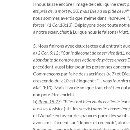
Il nous laisse encore l'image de celui qui ne s'est
été près de la mort (v. 30) mais Dieu a eu pitié de lui
" 
nous sommes avertis que, même dans l'épreuve, "
forces
" (
1 Cor.10:13
). Déployons donc toute notre 
à notre sœur, c'est à Lui que nous le faisons (
Matt.
5. Nous finirons avec deux textes qui ont trait au
a)
2 Cor. 9:12
: "Car le diaconat de ce service (litt.)
abondante de nombreuses actions de grâces envers 
précèdent, aussi bien pour les personnes concernée
Commençons par faire des sacrifices (
v. 7
) et Die
crescendo du
v.10
est éloquent : "
… vous
fournira
Mal. 3:10
). Mais il va de soi que tout chrétien qu
non pour être enrichi.
b)
Rom. 15:27
: "Elles l'ont bien voulu et elles le leur
aussi les assister
(litt. les servir)
dans les choses tem
et l'Achaïe en faveur des pauvres parmi les saints
avons mis l'accent sur "donner et recevoir", alors q
Soulignons encore le judicieux équilibre qui se d