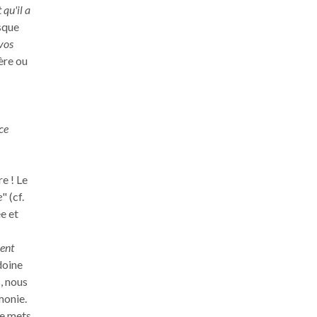
 qu'il a
isque
 vos
ère ou
ce
re ! Le
e
" (cf.
e et
vent
édoine
, nous
monie.
de mets