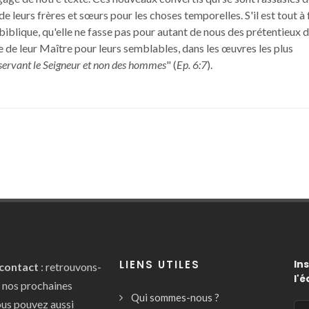
 de leurs frères et sœurs pour les choses temporelles. S'il est tout à 
blique, qu'elle ne fasse pas pour autant de nous des prétentieux 
 de leur Maître pour leurs semblables, dans les œuvres les plus
ervant le Seigneur et non des hommes
" (
Ep. 6:7
).
LIENS UTILES
In
 contact
: retrouvons-
l'
e nos prochaines
Qui sommes-nous ?
ous pouvez aussi