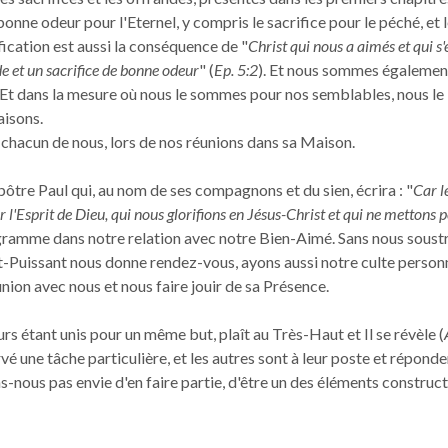
onne odeur pour l'Eternel, y compris le sacrifice pour le péché, et 
tification est aussi la conséquence de "
Christ qui nous a aimés et qui s'
 et un sacrifice de bonne odeur
" (
Ep. 5:2
). Et nous sommes égalemen
. Et dans la mesure où nous le sommes pour nos semblables, nous le
aisons.
 chacun de nous, lors de nos réunions dans sa Maison.
ôtre Paul qui, au nom de ses compagnons et du sien, écrira : "
Car l
r l'Esprit de Dieu, qui nous glorifions en Jésus-Christ et qui ne mettons p
ogramme dans notre relation avec notre Bien-Aimé. Sans nous soust
Puissant nous donne rendez-vous, ayons aussi notre culte person
union avec nous et nous faire jouir de sa Présence.
œurs étant unis pour un même but, plaît au Très-Haut et Il se révèle (
servé une tâche particulière, et les autres sont à leur poste et répond
s-nous pas envie d'en faire partie, d'être un des éléments construct