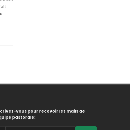
fait
du
scrivez-vous
pour recevoir les mails de
équipe pastorale: