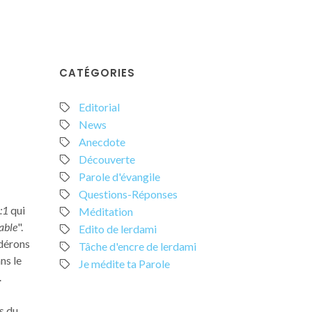
CATÉGORIES
Editorial
News
Anecdote
Découverte
Parole d'évangile
Questions-Réponses
:1
qui
Méditation
nable
".
Edito de lerdami
idérons
Tâche d'encre de lerdami
ns le
Je médite ta Parole
…
s du