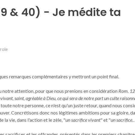
9 & 40) - Je médite ta
arole
uelques remarques complémentaires y mettront un point final.
u notre attention, pour que nous prenions en considération
Rom. 12
vivant, saint, agréable à Dieu, ce qui sera de notre part un culte raison
 toute notre personne, ce n'est qu'un juste retour, quand nous cons
sauver. Concrétisons donc nos légitimes ambitions pour sa gloire, da
 de la vie, dans l'action et le zèle, "
un sacrifice vivant
" et "
un sacrifice
s sacrifices et les offrandes, présentés dans les premiers chapitre