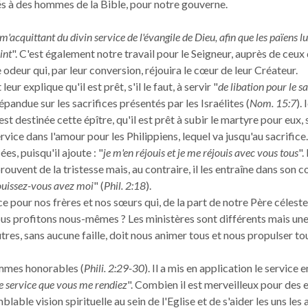
s à des hommes de la Bible, pour notre gouverne.
m'acquittant du divin service de l'évangile de Dieu, afin que les païens lu
int
". C'est également notre travail pour le Seigneur, auprès de ceux 
 odeur qui, par leur conversion, réjouira le cœur de leur Créateur.
eur explique qu'il est prêt, s'il le faut, à servir "
de libation pour le sa
répandue sur les sacrifices présentés par les Israélites (
Nom. 15:7
). 
t destinée cette épître, qu'il est prêt à subir le martyre pour eux, s'
ice dans l'amour pour les Philippiens, lequel va jusqu'au sacrifice. 
es, puisqu'il ajoute : "
je m'en réjouis et je me réjouis avec vous tous
".
vent de la tristesse mais, au contraire, il les entraîne dans son c
ouissez-vous avez moi
" (
Phil. 2:18
).
e pour nos frères et nos sœurs qui, de la part de notre Père céleste
nous profitons nous-mêmes ? Les ministères sont différents mais un
tres, sans aucune faille, doit nous animer tous et nous propulser to
ommes honorables (
Phili. 2:29-30
). Il a mis en application le service e
le service que vous me rendiez
". Combien il est merveilleux pour des 
lable vision spirituelle au sein de l'Eglise et de s'aider les uns les 