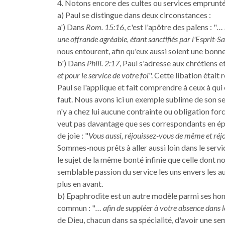
4. Notons encore des cultes ou services emprunté
a) Paul se distingue dans deux circonstances :
a') Dans
Rom. 15:16
, c'est l'apôtre des païens : "
… 
une offrande agréable, étant sanctifiés par l'Esprit-Sa
nous entourent, afin qu'eux aussi soient une bonne
b') Dans
Phili. 2:17
, Paul s'adresse aux chrétiens et l
et pour le service de votre foi
". Cette libation était 
Paul se l'applique et fait comprendre à ceux à qui es
faut. Nous avons ici un exemple sublime de son serv
n'y a chez lui aucune contrainte ou obligation forcé
veut pas davantage que ses correspondants en éprou
de joie : "
Vous aussi, réjouissez-vous de même et réj
Sommes-nous prêts à aller aussi loin dans le servic
le sujet de la même bonté infinie que celle dont 
semblable passion du service les uns envers les au
plus en avant.
b) Epaphrodite est un autre modèle parmi ses h
commun : "
… afin de suppléer à votre absence dans 
de Dieu, chacun dans sa spécialité, d'avoir une semb