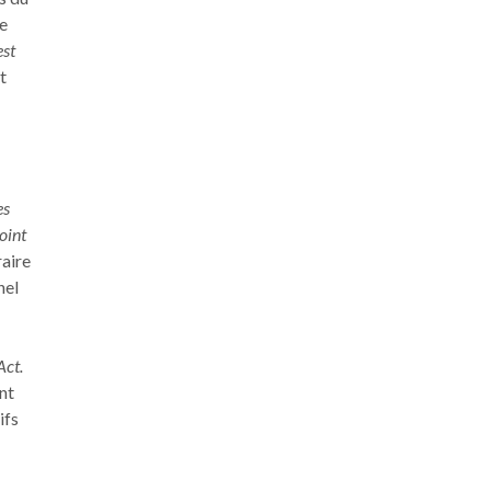
le
est
t
es
oint
raire
nel
Act.
ent
ifs