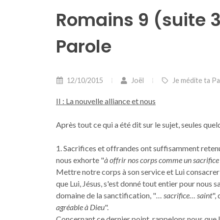
Romains 9 (suite 3
Parole
12/10/2015
Joël
Je médite ta P
II : La nouvelle alliance et nous
Après tout ce qui a été dit sur le sujet, seules q
1. Sacrifices et offrandes ont suffisamment reten
nous exhorte "
à offrir nos corps comme un sacrifice 
Mettre notre corps à son service et Lui consacrer
que Lui, Jésus, s'est donné tout entier pour nous 
domaine de la sanctification, "
… sacrifice… saint
",
agréable à Dieu
".
Concernant ce dernier point, rappelons nous que le