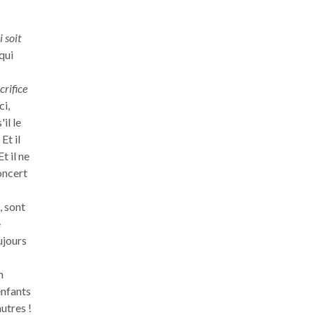
i soit
qui
crifice
Ici,
il le
Et il
 Et il ne
oncert
, sont
e
ujours
n
enfants
autres !