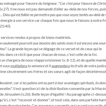
 pas ménagé pour l'œuvre du Seigneur. "
Car c'est pour l'œuvre de Christ
(
v.27
). Il ne nous est pas demandé d'aller au-delà de nos forces, pu
… Dieu qui est fidèle ne permettra pas que vous soyez tentés au-delà de
énergie à son service car chaque fois que nous le faisons à notre fr
 25:40
).
x services rendus à propos de biens matériels.
, non seulement pourvoit aux besoins des saints mais il est encore une sour
Dieu
". La grande leçon qui se dégage de ce verset et de ceux qui le
s dans ce récit que pour chacun de nous, c'est celle de la foi.
u se chargera de nous réapprovisionner (
v. 8-11
), et de quelle maniè
et vous
multipliera
la semence et Il
augmentera
les fruits de votre justic
i aime sincèrement ses frères et ses sœurs agit de façon désintéressé
 devaient ; car si les païens ont eu part à leur avantages spirituels, ils doi
porelles
". Il est question ici de la distribution consentie par la Mac
 de Jérusalem (
v.26
). Belle leçon d'égalité ! Au paragraphe ci-dessus
u'ici, c'est "recevoir et donner", et tout cela, dans une parfaite har
égage de notre texte. Ces nouveaux convertis qui se sont rassasiés 