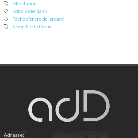
Méditation
Edito de lerdami
Tâche d'encre de lerdami
Je médite ta Parole
Adresse: